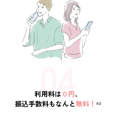
利用料は
０円
、
振込手数料もなんと
無料！
※2