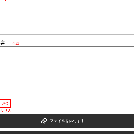
内容
必須
必須
きません